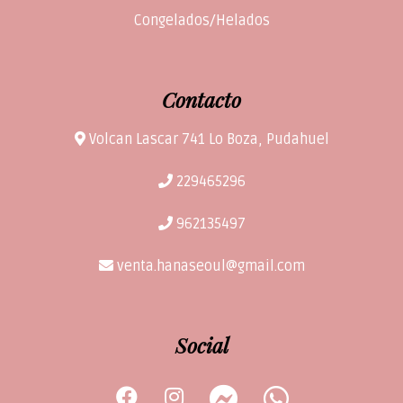
Congelados/Helados
Contacto
Volcan Lascar 741 Lo Boza, Pudahuel
229465296
962135497
venta.hanaseoul@gmail.com
Social