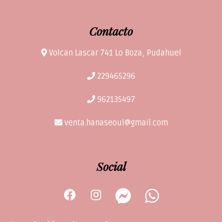
Contacto
Volcan Lascar 741 Lo Boza, Pudahuel
229465296
962135497
venta.hanaseoul@gmail.com
Social