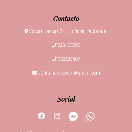
Contacto
Volcan Lascar 741 Lo Boza, Pudahuel
229465296
962135497
venta.hanaseoul@gmail.com
Social