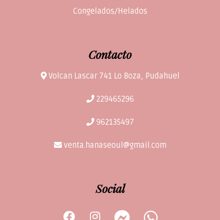
Congelados/Helados
Contacto
Volcan Lascar 741 Lo Boza, Pudahuel
229465296
962135497
venta.hanaseoul@gmail.com
Social