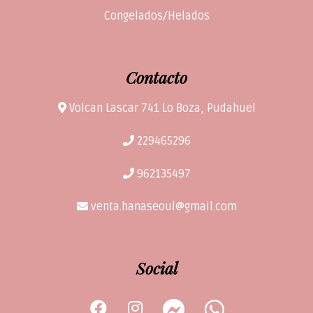
Congelados/Helados
Contacto
Volcan Lascar 741 Lo Boza, Pudahuel
229465296
962135497
venta.hanaseoul@gmail.com
Social