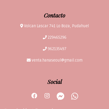
Contacto
Volcan Lascar 741 Lo Boza, Pudahuel
229465296
962135497
venta.hanaseoul@gmail.com
Social