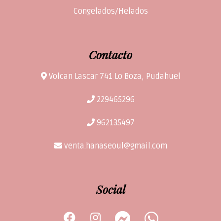
Congelados/Helados
Contacto
Volcan Lascar 741 Lo Boza, Pudahuel
229465296
962135497
venta.hanaseoul@gmail.com
Social