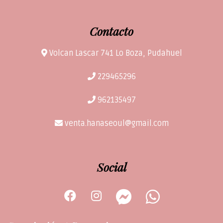
Contacto
Volcan Lascar 741 Lo Boza, Pudahuel
229465296
962135497
venta.hanaseoul@gmail.com
Social