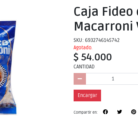
Caja Fideo 
Macarroni 
SKU: 6932746145742
Agotado.
$ 54.000
CANTIDAD
Encargar
Compartir en: