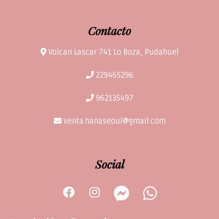
Contacto
Volcan Lascar 741 Lo Boza, Pudahuel
229465296
962135497
venta.hanaseoul@gmail.com
Social