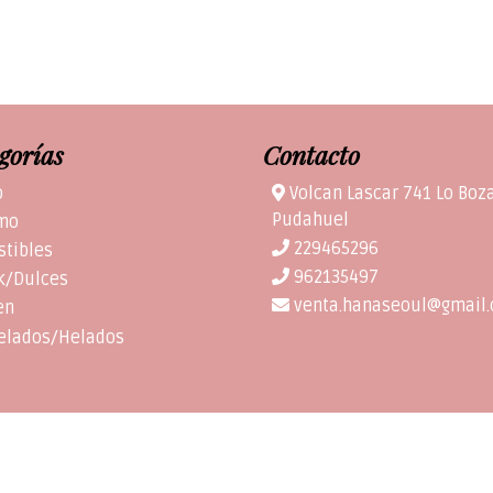
gorías
Contacto
o
Volcan Lascar 741 Lo Boz
Pudahuel
mo
229465296
stibles
962135497
k/Dulces
venta.hanaseoul@gmail
en
elados/Helados
HANA SEOUL SPA © 2026
¿Te gusta mi tienda? Yo vendo con
Bsale