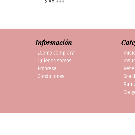
$ 48.000
Información
Cate
¿Cómo comprar?
Inici
Quiénes somos
Insu
Empresa
Bebe
Condiciones
Snac
Ram
Cong