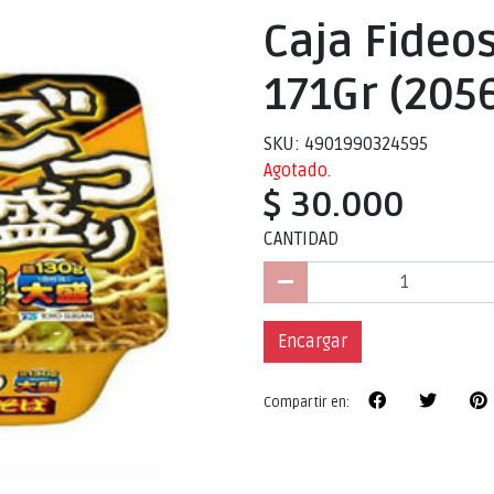
Caja Fideos
171Gr (2056
SKU: 4901990324595
Agotado.
$ 30.000
CANTIDAD
Encargar
Compartir en: