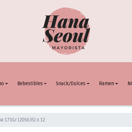
mo
Bebestibles
Snack/Dulces
Ramen
N
ba 171Gr (205635) x 12