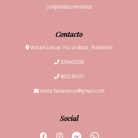
Congelados/Helados
Contacto
Volcan Lascar 741 Lo Boza, Pudahuel
229465296
962135497
venta.hanaseoul@gmail.com
Social