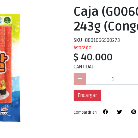
Caja (G00
243g (Cong
SKU: 8801066500273
Agotado.
$ 40.000
CANTIDAD
Encargar
Compartir en: