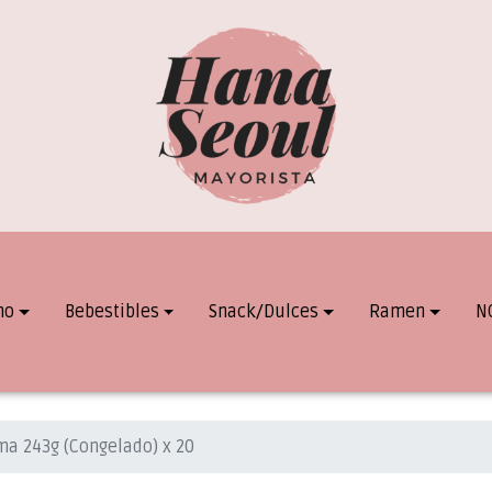
mo
Bebestibles
Snack/Dulces
Ramen
N
ma 243g (Congelado) x 20