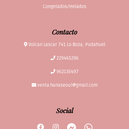
Congelados/Helados
Contacto
Volcan Lascar 741 Lo Boza, Pudahuel
229465296
962135497
venta.hanaseoul@gmail.com
Social