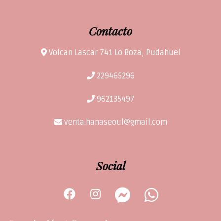
Contacto
Volcan Lascar 741 Lo Boza, Pudahuel
229465296
962135497
venta.hanaseoul@gmail.com
Social