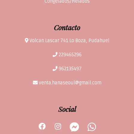
Congelados/Helados
Contacto
Volcan Lascar 741 Lo Boza, Pudahuel
229465296
962135497
venta.hanaseoul@gmail.com
Social