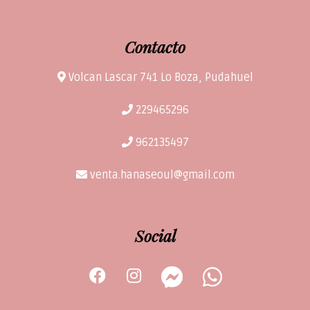
Contacto
Volcan Lascar 741 Lo Boza, Pudahuel
229465296
962135497
venta.hanaseoul@gmail.com
Social