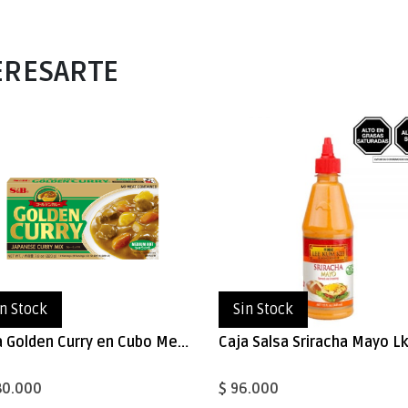
ERESARTE
in Stock
Sin Stock
Caja Golden Curry en Cubo Medio Picante 220gx60
80.000
$ 96.000