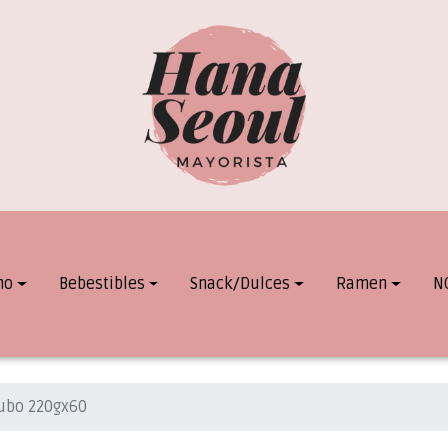
mo
Bebestibles
Snack/Dulces
Ramen
N
Cubo 220gx60