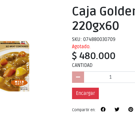
Caja Golde
220gx60
SKU: 074880030709
Agotado.
$ 480.000
CANTIDAD
Encargar
Compartir en: