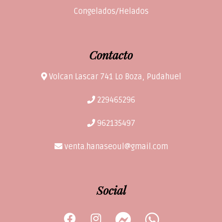
Congelados/Helados
Contacto
Volcan Lascar 741 Lo Boza, Pudahuel
229465296
962135497
venta.hanaseoul@gmail.com
Social