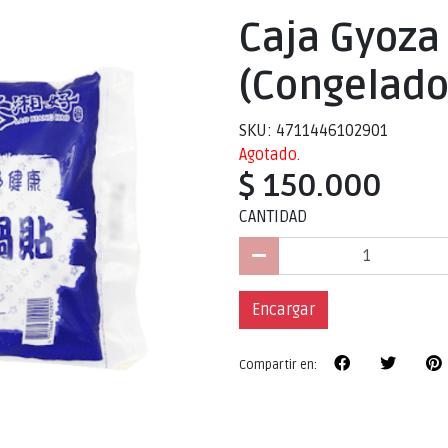
Caja Gyoza
(Congelado)
SKU: 4711446102901
Agotado.
$ 150.000
CANTIDAD
Encargar
Compartir en: