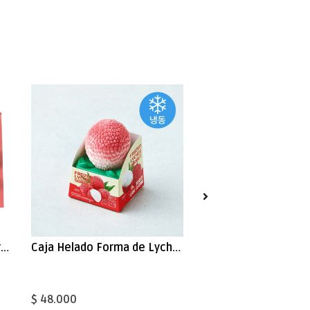
Sin Stock
Caja Mochi Relleno Fruta Frutilla 180g x 24
Caja Helado Forma de Lychee Relleno 75g x 12
Ottogi
$ 48.000
$ 48.000