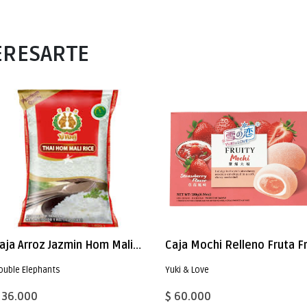
ERESARTE
Caja Arroz Jazmin Hom Mali 1kg x 12
ouble Elephants
Yuki & Love
 36.000
$ 60.000