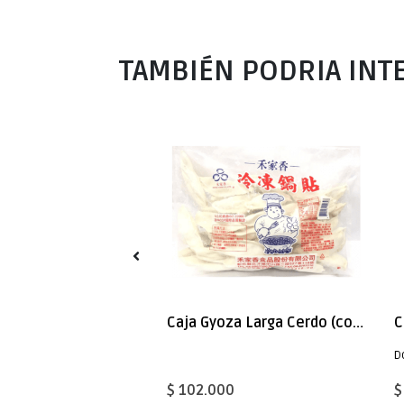
TAMBIÉN PODRIA INT
ock
Caja Ramen Inst. 2prc. Tonkatsu 240g x 30
Caja Gyoza Larga Cerdo (congelado) 50pc x 12 (7377)
D
0
$ 102.000
$