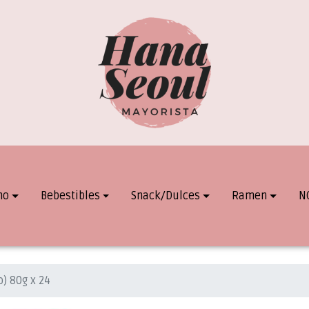
mo
Bebestibles
Snack/Dulces
Ramen
N
o) 80g x 24