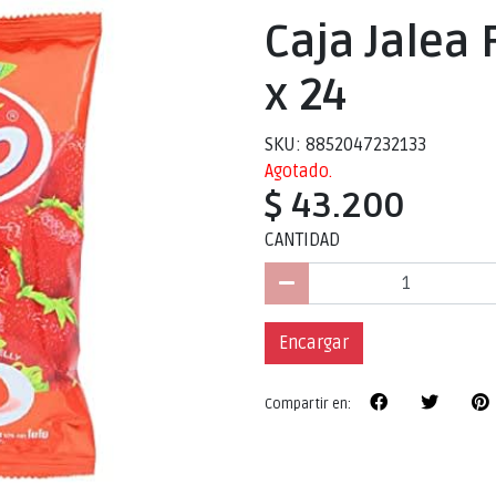
Caja Jalea 
x 24
SKU: 8852047232133
Agotado.
$ 43.200
CANTIDAD
Encargar
Compartir en: