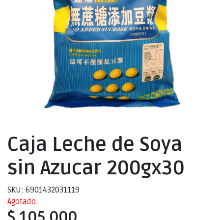
Caja Leche de Soya
sin Azucar 200gx30
SKU: 6901432031119
Agotado.
$ 105.000