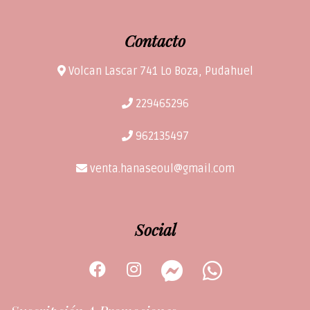
Contacto
Volcan Lascar 741 Lo Boza, Pudahuel
229465296
962135497
venta.hanaseoul@gmail.com
Social