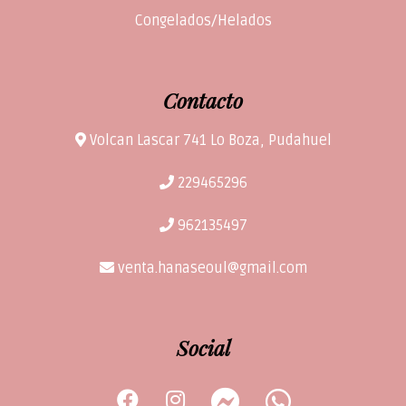
Congelados/Helados
Contacto
Volcan Lascar 741 Lo Boza, Pudahuel
229465296
962135497
venta.hanaseoul@gmail.com
Social