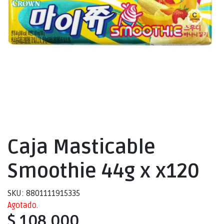
Caja Masticable
Smoothie 44g x x120
SKU: 8801111915335
Agotado.
$ 108.000