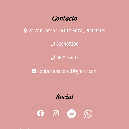
Contacto
Volcan Lascar 741 Lo Boza, Pudahuel
229465296
962135497
venta.hanaseoul@gmail.com
Social