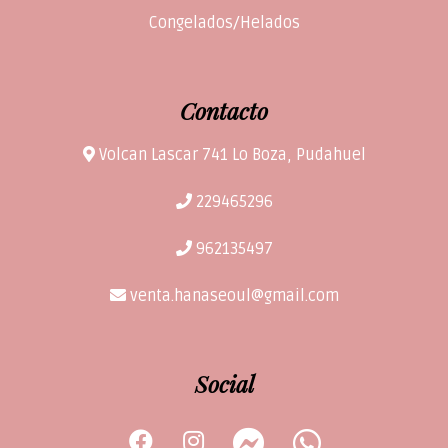
Congelados/Helados
Contacto
Volcan Lascar 741 Lo Boza, Pudahuel
229465296
962135497
venta.hanaseoul@gmail.com
Social