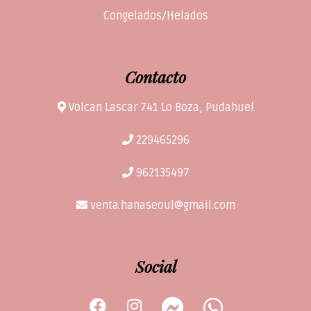
Congelados/Helados
Contacto
Volcan Lascar 741 Lo Boza, Pudahuel
229465296
962135497
venta.hanaseoul@gmail.com
Social