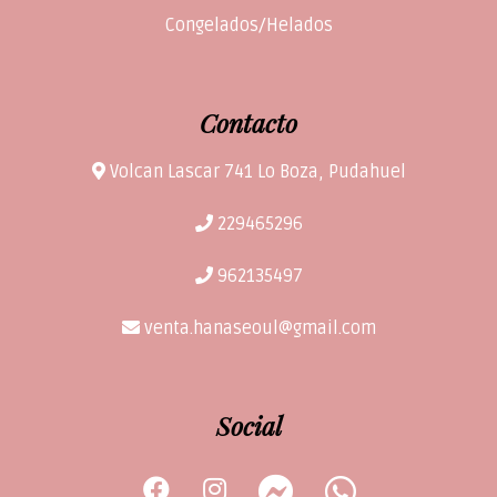
Congelados/Helados
Contacto
Volcan Lascar 741 Lo Boza, Pudahuel
229465296
962135497
venta.hanaseoul@gmail.com
Social