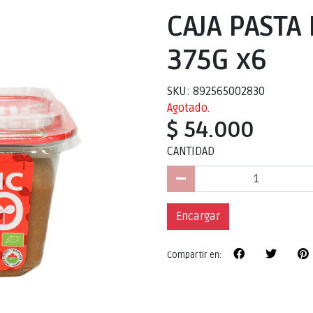
CAJA PASTA
375G x6
SKU: 892565002830
Agotado.
$ 54.000
CANTIDAD
Encargar
Compartir en: