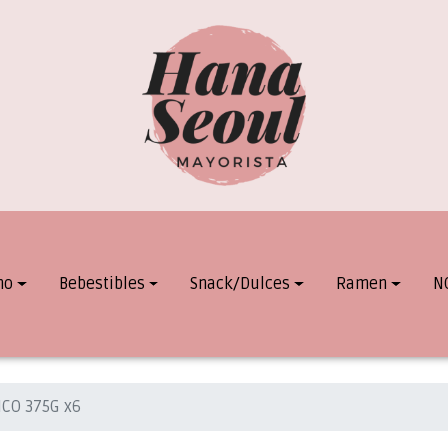
mo
Bebestibles
Snack/Dulces
Ramen
N
ICO 375G x6