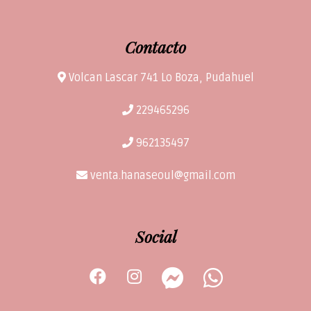
Contacto
Volcan Lascar 741 Lo Boza, Pudahuel
229465296
962135497
venta.hanaseoul@gmail.com
Social