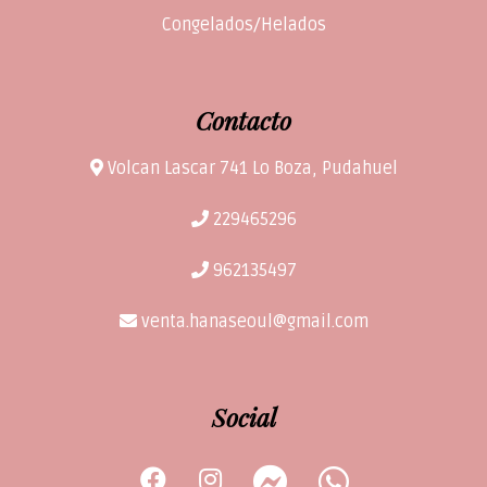
Congelados/Helados
Contacto
Volcan Lascar 741 Lo Boza, Pudahuel
229465296
962135497
venta.hanaseoul@gmail.com
Social