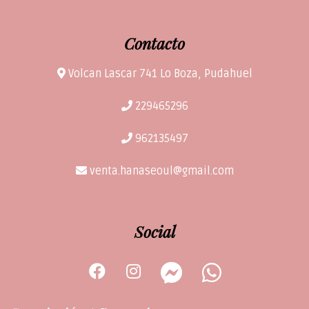
Contacto
Volcan Lascar 741 Lo Boza, Pudahuel
229465296
962135497
venta.hanaseoul@gmail.com
Social