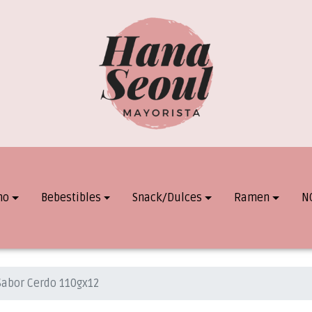
mo
Bebestibles
Snack/Dulces
Ramen
N
Sabor Cerdo 110gx12