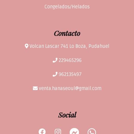
Congelados/Helados
Contacto
Volcan Lascar 741 Lo Boza, Pudahuel
229465296
962135497
venta.hanaseoul@gmail.com
Social