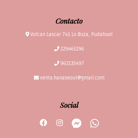
Contacto
Volcan Lascar 741 Lo Boza, Pudahuel
229465296
962135497
venta.hanaseoul@gmail.com
Social