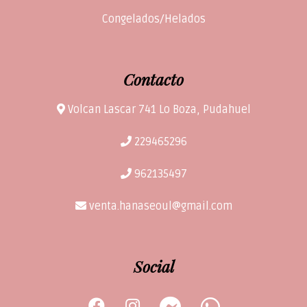
Congelados/Helados
Contacto
Volcan Lascar 741 Lo Boza, Pudahuel
229465296
962135497
venta.hanaseoul@gmail.com
Social