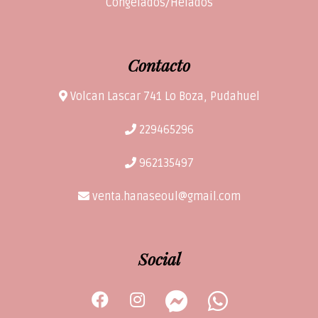
Congelados/Helados
Contacto
Volcan Lascar 741 Lo Boza, Pudahuel
229465296
962135497
venta.hanaseoul@gmail.com
Social