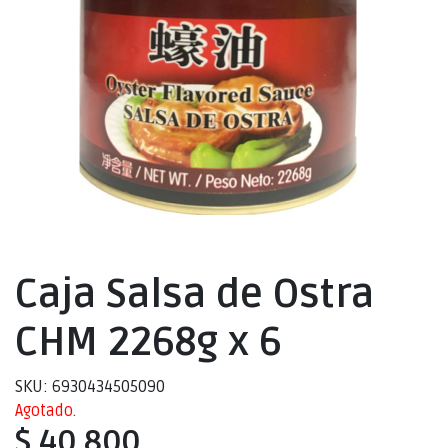
Caja Salsa de Ostra
CHM 2268g x 6
SKU: 6930434505090
Agotado.
$ 40.800