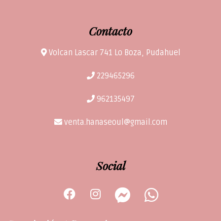
Contacto
Volcan Lascar 741 Lo Boza, Pudahuel
229465296
962135497
venta.hanaseoul@gmail.com
Social