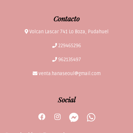
Contacto
Volcan Lascar 741 Lo Boza, Pudahuel
229465296
962135497
venta.hanaseoul@gmail.com
Social