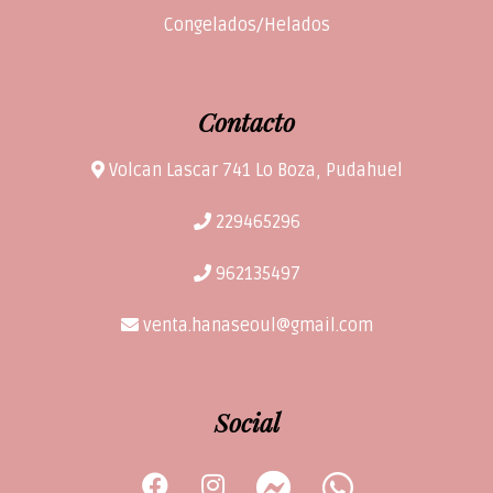
Congelados/Helados
Contacto
Volcan Lascar 741 Lo Boza, Pudahuel
229465296
962135497
venta.hanaseoul@gmail.com
Social