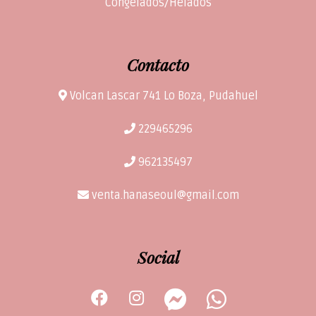
Congelados/Helados
Contacto
Volcan Lascar 741 Lo Boza, Pudahuel
229465296
962135497
venta.hanaseoul@gmail.com
Social