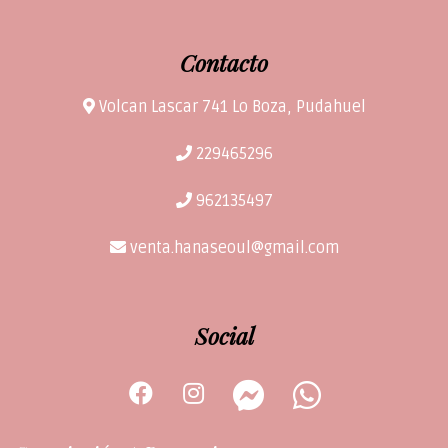
Contacto
Volcan Lascar 741 Lo Boza, Pudahuel
229465296
962135497
venta.hanaseoul@gmail.com
Social