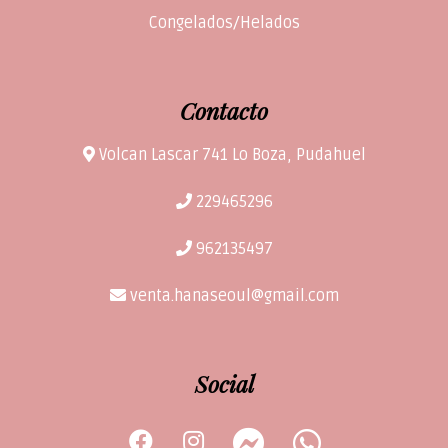
Congelados/Helados
Contacto
Volcan Lascar 741 Lo Boza, Pudahuel
229465296
962135497
venta.hanaseoul@gmail.com
Social