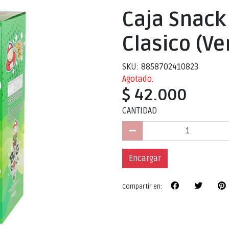
Caja Snack 
Clasico (Ve
SKU: 8858702410823
Agotado.
$ 42.000
CANTIDAD
Encargar
Compartir en: