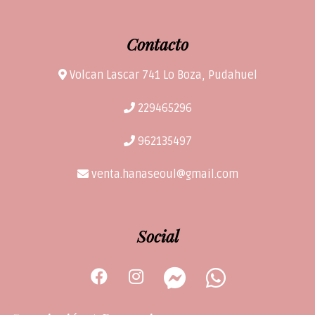
Contacto
Volcan Lascar 741 Lo Boza, Pudahuel
229465296
962135497
venta.hanaseoul@gmail.com
Social