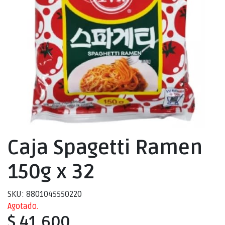
Caja Spagetti Ramen
150g x 32
SKU: 8801045550220
Agotado.
$ 41.600