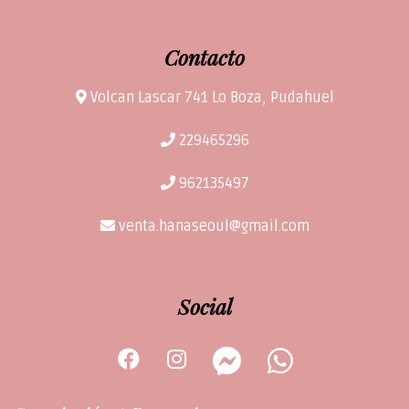
Contacto
Volcan Lascar 741 Lo Boza, Pudahuel
229465296
962135497
venta.hanaseoul@gmail.com
Social