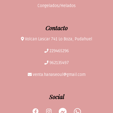
Congelados/Helados
Contacto
Volcan Lascar 741 Lo Boza, Pudahuel
229465296
962135497
venta.hanaseoul@gmail.com
Social