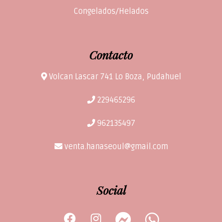
Congelados/Helados
Contacto
Volcan Lascar 741 Lo Boza, Pudahuel
229465296
962135497
venta.hanaseoul@gmail.com
Social