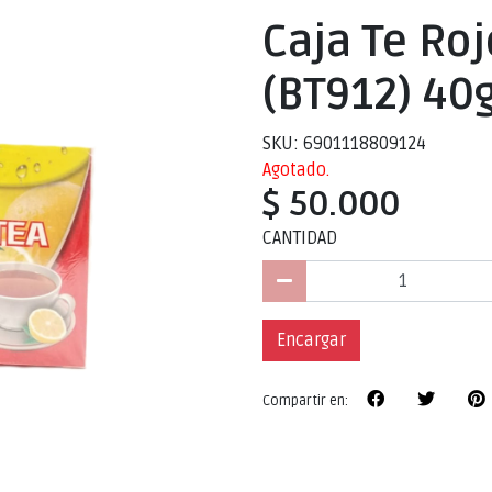
Caja Te Ro
(BT912) 40g
SKU: 6901118809124
Agotado.
$ 50.000
CANTIDAD
Encargar
Compartir en: