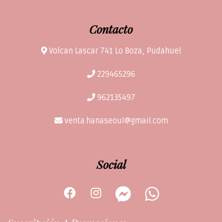
Contacto
Volcan Lascar 741 Lo Boza, Pudahuel
229465296
962135497
venta.hanaseoul@gmail.com
Social