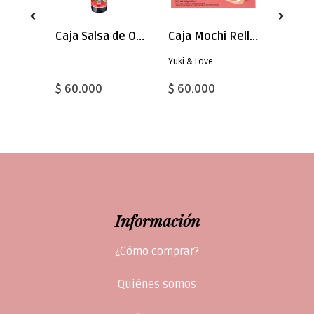
Caja Pasta Miso 140gx20
Caja Salsa de Ostra Mama 600ml x 12
Caja Mochi Relleno Fruta Frutilla 180g x 24
Yuki & Love
$ 60.000
$ 60.000
$ 30.
Información
¿Cómo comprar?
Quiénes somos