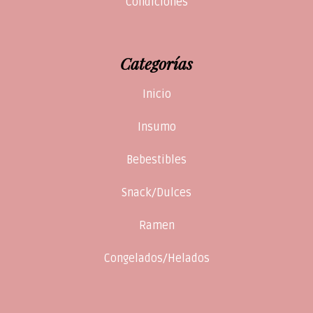
Condiciones
Categorías
Inicio
Insumo
Bebestibles
Snack/Dulces
Ramen
Congelados/Helados